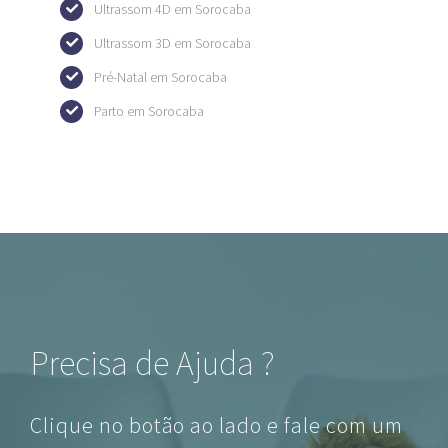
Ultrassom 4D em Sorocaba
Ultrassom 3D em Sorocaba
Pré-Natal em Sorocaba
Parto em Sorocaba
Precisa de Ajuda ?
Clique no botão ao lado e fale com um