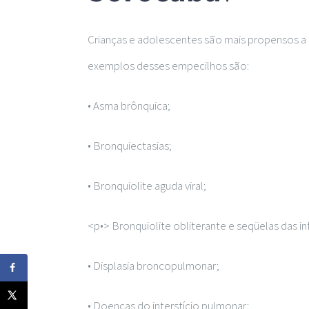
Crianças e adolescentes são mais propensos a 
exemplos desses empecilhos são:
• Asma brônquica;
• Bronquiectasias;
• Bronquiolite aguda viral;
<p•> Bronquiolite obliterante e seqüelas das inf
• Displasia broncopulmonar;
• Doenças do interstício pulmonar;