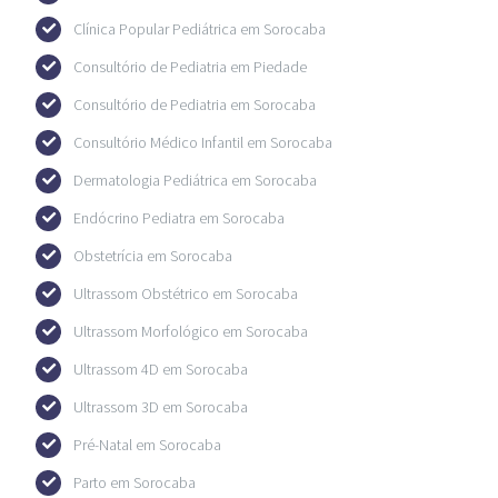
Clínica Popular Pediátrica em Sorocaba
Consultório de Pediatria em Piedade
Consultório de Pediatria em Sorocaba
Consultório Médico Infantil em Sorocaba
Dermatologia Pediátrica em Sorocaba
Endócrino Pediatra em Sorocaba
Obstetrícia em Sorocaba
Ultrassom Obstétrico em Sorocaba
Ultrassom Morfológico em Sorocaba
Ultrassom 4D em Sorocaba
Ultrassom 3D em Sorocaba
Pré-Natal em Sorocaba
Parto em Sorocaba