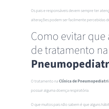
Os pais e responsáveis devem sempre ter atenç
alterações podem ser facilmente percebidas d
Como evitar que 
de tratamento n
Pneumopediatr
O tratamento na
Clínica de Pneumopediatr
possuir alguma doença respiratória.
O que muitos pais não sabem é que alguns háb