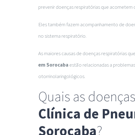
prevenir doenças respiratórias que acometem c
Eles também fazem acompanhamento de doenç
no sistema respiratório.
As maiores causas de doenças respiratórias que
em Sorocaba
estão relacionadas a problemas 
otorrinolaringológicos.
Quais as doenças
Clínica de Pne
Sorocaba
?