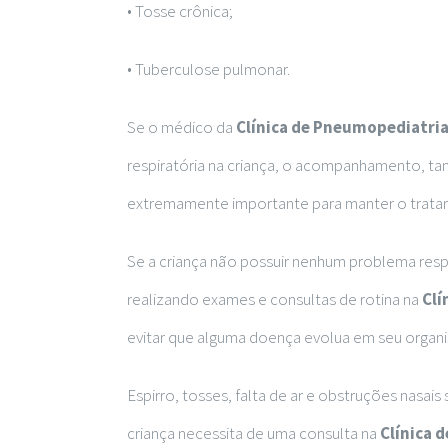
• Tosse crônica;
• Tuberculose pulmonar.
Se o médico da
Clínica de Pneumopediatri
respiratória na criança, o acompanhamento, ta
extremamente importante para manter o trata
Se a criança não possuir nenhum problema respi
realizando exames e consultas de rotina na
Clí
evitar que alguma doença evolua em seu organ
Espirro, tosses, falta de ar e obstruções nasai
criança necessita de uma consulta na
Clínica 