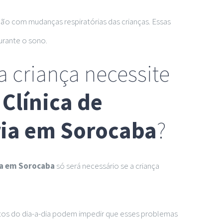
ão com mudanças respiratórias das crianças. Essas
urante o sono.
a criança necessite
a
Clínica de
ia em Sorocaba
?
ia em Sorocaba
só será necessário se a criança
itos do dia-a-dia podem impedir que esses problemas