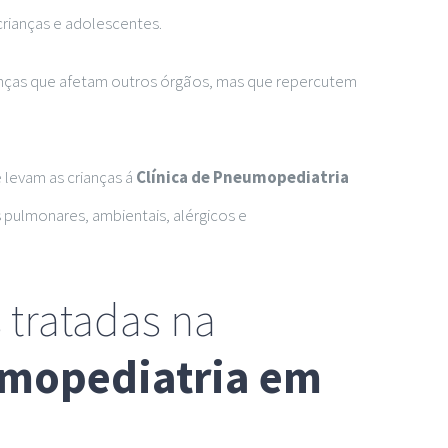
rianças e adolescentes.
as que afetam outros órgãos, mas que repercutem
 levam as crianças á
Clínica de Pneumopediatria
pulmonares, ambientais, alérgicos e
 tratadas na
umopediatria em