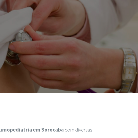
eumopediatria em Sorocaba
com diversas