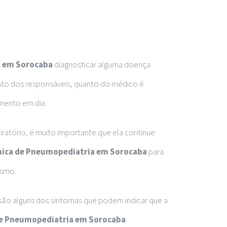
a em Sorocaba
diagnosticar alguma doença
nto dos responsáveis, quanto do médico é
mento em dia.
ratório, é muito importante que ela continue
nica de Pneumopediatria em Sorocaba
para
ismo.
s são alguns dos sintomas que podem indicar que a
de Pneumopediatria em Sorocaba
.