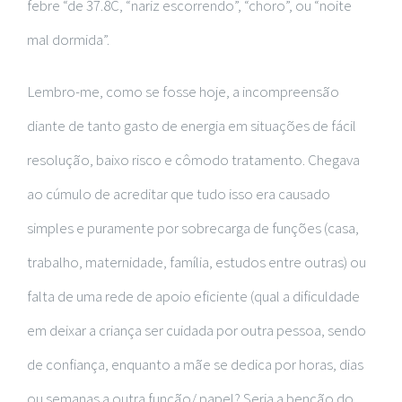
febre “de 37.8C, “nariz escorrendo”, “choro”, ou “noite
mal dormida”.
Lembro-me, como se fosse hoje, a incompreensão
diante de tanto gasto de energia em situações de fácil
resolução, baixo risco e cômodo tratamento. Chegava
ao cúmulo de acreditar que tudo isso era causado
simples e puramente por sobrecarga de funções (casa,
trabalho, maternidade, família, estudos entre outras) ou
falta de uma rede de apoio eficiente (qual a dificuldade
em deixar a criança ser cuidada por outra pessoa, sendo
de confiança, enquanto a mãe se dedica por horas, dias
ou semanas a outra função/ papel? Seria a benção do